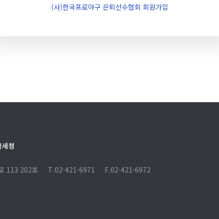
(사)한국프로야구 은퇴선수협회 회원가입
국세청
 113 202호
T.
02-421-6971
F.
02-421-6972