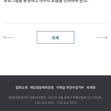
프로그램을 운영하고 야구의 보급을 전파하게 된다.
목록
협회소개
개인정보처리방침
이메일 무단수집거부
국세청
(사)한국프로야구 은퇴선수협회
05570 서울 송파구 백제고분로 113 202호
T.
02-421-6971
F.
02-421-6972