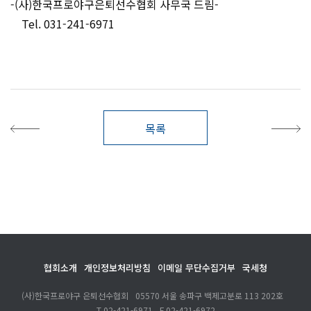
-(사)한국프로야구은퇴선수협회 사무국 드림-
Tel. 031-241-6971
목록
협회소개
개인정보처리방침
이메일 무단수집거부
국세청
(사)한국프로야구 은퇴선수협회
05570 서울 송파구 백제고분로 113 202호
T.
02-421-6971
F.
02-421-6972