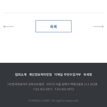
목록
협회소개
개인정보처리방침
이메일 무단수집거부
국세청
(사)한국프로야구 은퇴선수협회
05570 서울 송파구 백제고분로 113 202호
T.
02-421-6971
F.
02-421-6972
KPBAA CORP. All rights reserved.